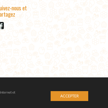
uivez-nous et
artagez
Internet et
ACCEPTER