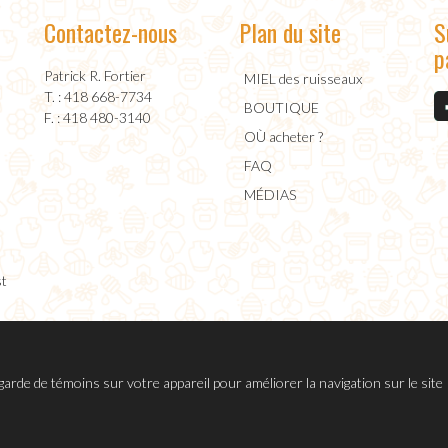
Contactez-nous
Plan du site
S
p
Patrick R. Fortier
MIEL des ruisseaux
T. : 418 668-7734
BOUTIQUE
F. : 418 480-3140
OÙ acheter ?
FAQ
MÉDIAS
st
garde de témoins sur votre appareil pour améliorer la navigation sur le site 
Politique de protection des renseignements personnels