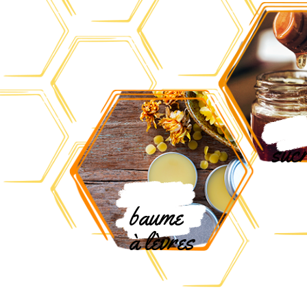
sucr
baume
à lèvres