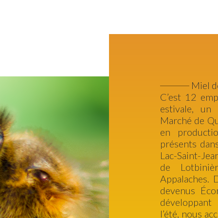
Miel d
C’est 12 emp
estivale, u
Marché de Qu
en producti
présents dans
Lac-Saint-Jea
de Lotbiniè
Appalaches.
devenus Écon
développant l
l’été, nous a