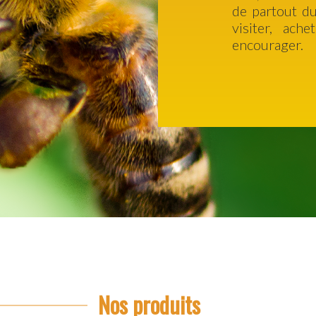
de partout d
visiter, ach
encourager.
Nos produits