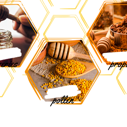
eries
prop
pollen