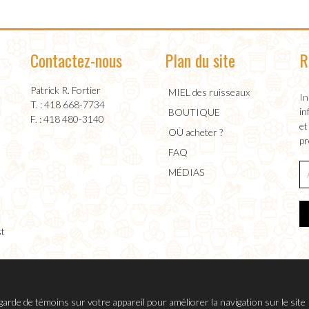
Contactez-nous
Plan du site
R
Patrick R. Fortier
MIEL des ruisseaux
In
T. : 418 668-7734
in
BOUTIQUE
F. : 418 480-3140
et
OÙ acheter ?
pr
FAQ
MÉDIAS
st
garde de témoins sur votre appareil pour améliorer la navigation sur le site 