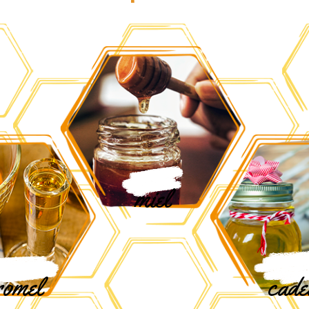
miel
romel
cade